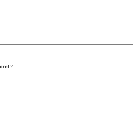
orel
?